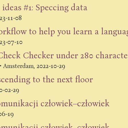
 ideas #1: Speccing data
23-11-08
rkflow to help you learn a langua
23-07-10
 Check Checker under 280 characte
2022-10-29
•
Amsterdam
,
scending to the next floor
0-02-29
omunikacji człowiek–człowiek
06-19
omunikacji człowiek–człowiek