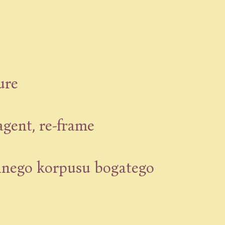
ure
agent, re-frame
lnego korpusu bogatego