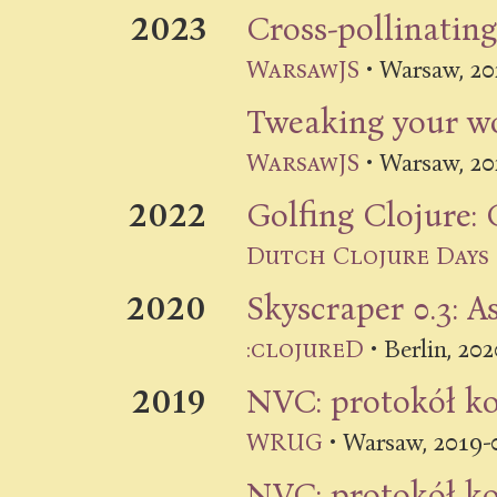
2023
Cross-pollinating
20
WarsawJS
•
Warsaw
,
Tweaking your wo
20
WarsawJS
•
Warsaw
,
2022
Golfing Clojure:
Dutch Clojure Days
2020
Skyscraper 0.3: A
202
:clojureD
•
Berlin
,
2019
NVC: protokół k
2019-
WRUG
•
Warsaw
,
NVC: protokół k