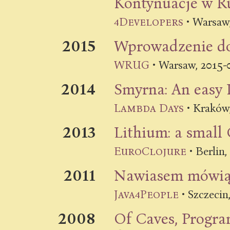
Kontynuacje w Ru
4Developers
•
Warsaw
2015
Wprowadzenie do
2015-
WRUG
•
Warsaw
,
2014
Smyrna: An easy 
Lambda Days
•
Kraków
2013
Lithium: a small 
EuroClojure
•
Berlin
,
2011
Nawiasem mówiąc
Java4People
•
Szczecin
2008
Of Caves, Progra