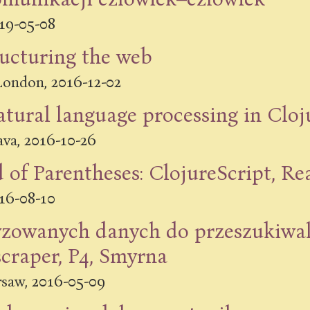
19-05-08
ructuring the web
2016-12-02
London
,
atural language processing in Cloj
2016-10-26
ava
,
 of Parentheses: ClojureScript, Re
16-08-10
yzowanych danych do przeszukiwa
craper, P4, Smyrna
2016-05-09
saw
,