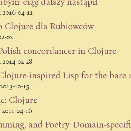
bym: ciąg dalszy nastąpił
2016-04-11
,
 Clojure dla Rubiowców
02-02
Polish concordancer in Clojure
2014-02-28
,
Clojure-inspired Lisp for the bare
2013-10-15
: Clojure
2011-04-16
,
mming, and Poetry: Domain-specific