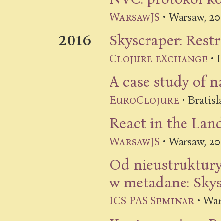
20
WarsawJS
•
Warsaw
,
2016
Skyscraper: Rest
Clojure eXchange
•
A case study of n
EuroClojure
•
Bratisl
React in the Land
20
WarsawJS
•
Warsaw
,
Od nieustruktur
w metadane: Skys
ICS PAS Seminar
•
War